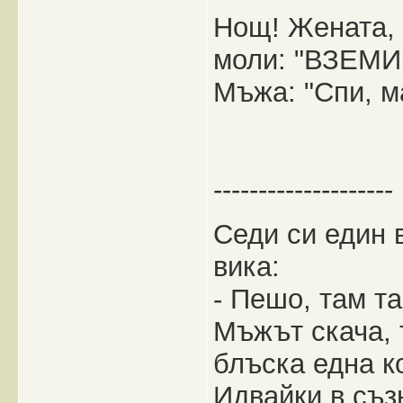
Нощ! Жената, 
моли: "ВЗЕМИ
Мъжа: "Спи, м
--------------------
Седи си един 
вика:
- Пешо, там та
Мъжът скача, 
блъска една к
Идвайки в съз