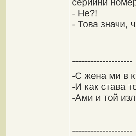
серийни номе
- Не?!
- Това значи, 
--------------------
-С жена ми в к
-И как става т
-Ами и той изл
--------------------