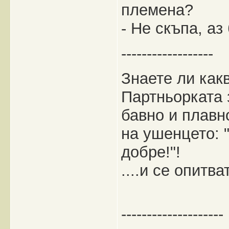
племена?
- Не скъпа, аз
------------------
Знаете ли как
Партньорката 
бавно и плавн
на ушенцето: 
добре!"!
....и се опитва
--------------------