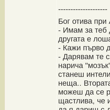
--------------------
Бог отива при 
- Имам за теб 
другата е лош
- Кажи първо 
- Дарявам те с
нарича "мозък
станеш интели
неща.. Втората
можеш да се 
щастлива, че 
да я дариш с д