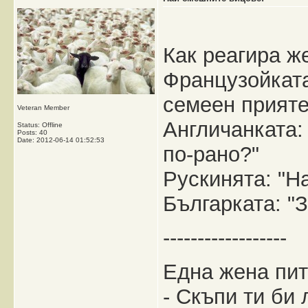
Как реагира ж
Французойката
семеен прияте
Veteran Member
Англичанката:
Status: Offline
Posts: 40
Date:
2012-06-14 01:52:53
по-рано?"
Рускинята: "Н
Българката: "З
------------------
Eдна жена пит
- Скъпи ти би 