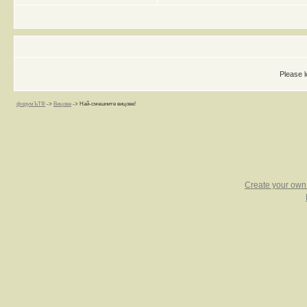
Please l
форумЪТ®
->
Вицове
->
Най-смешните вицове!
Create your ow