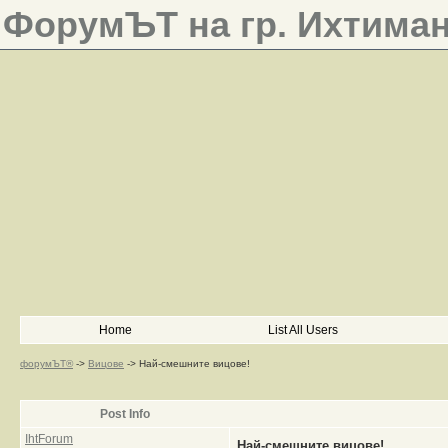
ФорумЪТ на гр. Ихтима
Home
List All Users
форумЪТ®
->
Вицове
->
Най-смешните вицове!
Post Info
IhtForum
Най-смешните вицове!